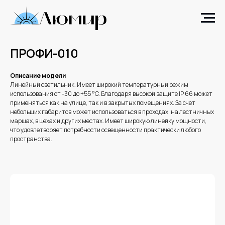
ПРОФИ-010
Описание модели
Линейный светильник. Имеет широкий температурный режим
использования от -30 до +55 °C. Благодаря высокой защите IP 66 может
применяться как на улице, так и в закрытых помещениях. За счет
небольших габаритов может использоваться в проходах, на лестничных
маршах, в цехах и других местах. Имеет широкую линейку мощности,
что удовлетворяет потребности освещенности практически любого
пространства.